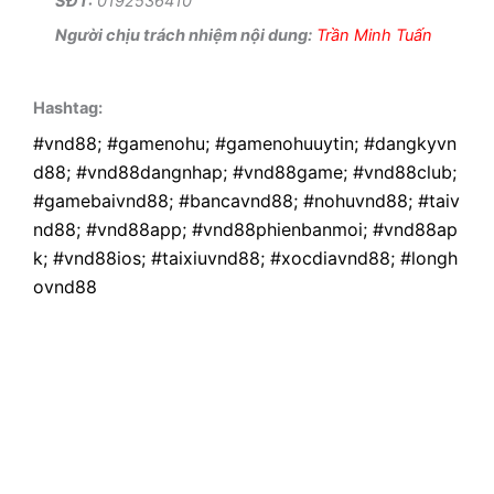
SĐT:
0192536410
Người chịu trách nhiệm nội dung:
Trần Minh Tuấn
Hashtag:
#vnd88; #gamenohu; #gamenohuuytin; #dangkyvn
d88; #vnd88dangnhap; #vnd88game; #vnd88club;
#gamebaivnd88; #bancavnd88; #nohuvnd88; #taiv
nd88; #vnd88app; #vnd88phienbanmoi; #vnd88ap
k; #vnd88ios; #taixiuvnd88; #xocdiavnd88; #longh
ovnd88