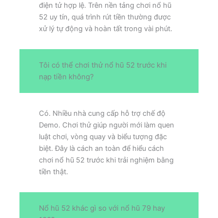
điện tử hợp lệ. Trên nền tảng chơi nổ hũ
n
52 uy tín, quá trình rút tiền thường được
h
xử lý tự động và hoàn tất trong vài phút.
w
v
n
Tôi có thể chơi thử nổ hũ 52 trước khi
t
nạp tiền không?
V
N
H
W
Có. Nhiều nhà cung cấp hỗ trợ chế độ
đ
Demo. Chơi thử giúp người mới làm quen
t
luật chơi, vòng quay và biểu tượng đặc
t
biệt. Đây là cách an toàn để hiểu cách
t
chơi nổ hũ 52 trước khi trải nghiệm bằng
k
tiền thật.
p
b
c
Nổ hũ 52 khác gì so với nổ hũ 79 hay
[