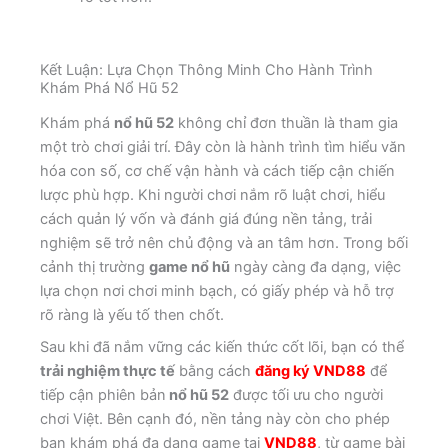
w
k
c
Kết Luận: Lựa Chọn Thông Minh Cho Hành Trình
Khám Phá Nổ Hũ 52
[
Khám phá
nổ hũ 52
không chỉ đơn thuần là tham gia
một trò chơi giải trí. Đây còn là hành trình tìm hiểu văn
hóa con số, cơ chế vận hành và cách tiếp cận chiến
lược phù hợp. Khi người chơi nắm rõ luật chơi, hiểu
cách quản lý vốn và đánh giá đúng nền tảng, trải
H
nghiệm sẽ trở nên chủ động và an tâm hơn. Trong bối
d
cảnh thị trường
game nổ hũ
ngày càng đa dạng, việc
n
lựa chọn nơi chơi minh bạch, có giấy phép và hỗ trợ
g
rõ ràng là yếu tố then chốt.
a
Sau khi đã nắm vững các kiến thức cốt lõi, bạn có thể
t
n
trải nghiệm thực tế
bằng cách
đăng ký VND88
để
2
tiếp cận phiên bản
nổ hũ 52
được tối ưu cho người
G
chơi Việt. Bên cạnh đó, nền tảng này còn cho phép
o
bạn khám phá đa dạng game tại
VND88
, từ game bài