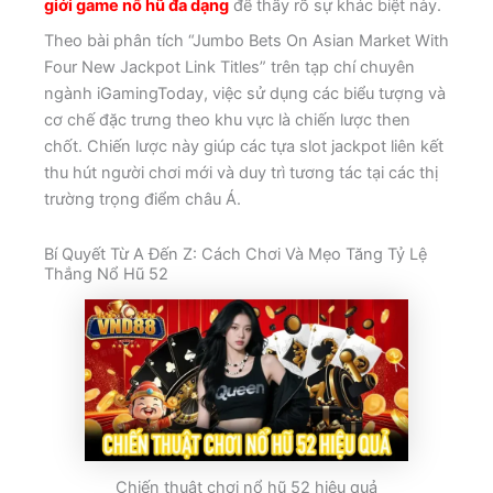
t
giới game nổ hũ đa dạng
để thấy rõ sự khác biệt này.
r
Theo bài phân tích “Jumbo Bets On Asian Market With
n
Four New Jackpot Link Titles” trên tạp chí chuyên
m
ngành iGamingToday, việc sử dụng các biểu tượng và
k
cơ chế đặc trưng theo khu vực là chiến lược then
[
chốt. Chiến lược này giúp các tựa slot jackpot liên kết
thu hút người chơi mới và duy trì tương tác tại các thị
trường trọng điểm châu Á.
Bí Quyết Từ A Đến Z: Cách Chơi Và Mẹo Tăng Tỷ Lệ
Thắng Nổ Hũ 52
B
c
l
v
v
c
t
s
R
Chiến thuật chơi nổ hũ 52 hiệu quả