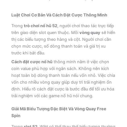
V
N
Luật Chơi Cơ Bản Và Cách Đặt Cược Thông Minh
n
c
Trong
trò chơi nổ hũ 52
, người chơi thao tác trực tiếp
B
trên giao diện slot quen thuộc. Mỗi
vòng quay
sẽ hiển
C
thị các biểu tượng theo hàng và cột. Người chơi cần
L
chọn mức cược, số dòng thanh toán và giá trị xu
V
trước khi bắt đầu.
t
Cách đặt cược nổ hũ
thông minh nằm ở việc chọn
[
coin value phù hợp với ngân sách. Không nên kích
hoạt toàn bộ dòng thanh toán nếu vốn nhỏ. Việc chia
vốn cho nhiều vòng quay giúp duy trì trải nghiệm ổn
định. Hiểu rõ cách đặt cược là bước đầu để tối ưu hóa
trải nghiệm với các game nổ hũ nói chung.
G
Giải Mã Biểu Tượng Đặc Biệt Và Vòng Quay Free
d
Spin
b
c
Trong
slot 52
, Wild có thể thay thế biểu tượng thường