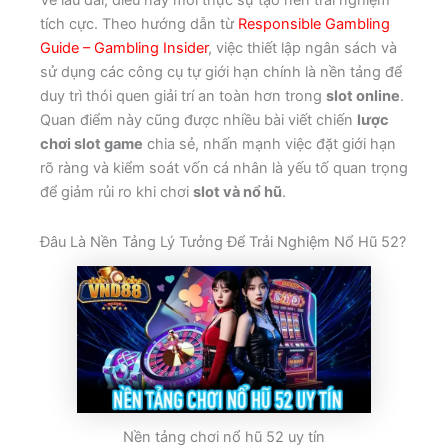
Về lâu dài, điều này mới thực sự tạo nên trải nghiệm
C
tích cực. Theo hướng dẫn từ
Responsible Gambling
n
Guide – Gambling Insider
, việc thiết lập ngân sách và
d
sử dụng các công cụ tự giới hạn chính là nền tảng để
l
duy trì thói quen giải trí an toàn hơn trong
slot online
.
t
Quan điểm này cũng được nhiều bài viết chiến
lược
V
chơi slot game
chia sẻ, nhấn mạnh việc đặt giới hạn
a
rõ ràng và kiểm soát vốn cá nhân là yếu tố quan trọng
t
để giảm rủi ro khi chơi
slot và nổ hũ
.
q
c
Đâu Là Nền Tảng Lý Tưởng Để Trải Nghiệm Nổ Hũ 52?
c
S
2
H
n
r
n
w
[
Nền tảng chơi nổ hũ 52 uy tín