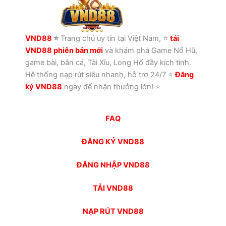
VND88
⭐
Trang chủ uy tín tại Việt Nam, ⭐
tải
VND88 phiên bản mới
và khám phá Game Nổ Hũ,
game bài, bắn cá, Tài Xỉu, Long Hổ đầy kịch tính.
Hệ thống nạp rút siêu nhanh, hỗ trợ 24/7 ⭐
Đăng
ký VND88
ngay để nhận thưởng lớn! ⭐
FAQ
ĐĂNG KÝ VND88
ĐĂNG NHẬP VND88
TẢI VND88
NẠP RÚT VND88