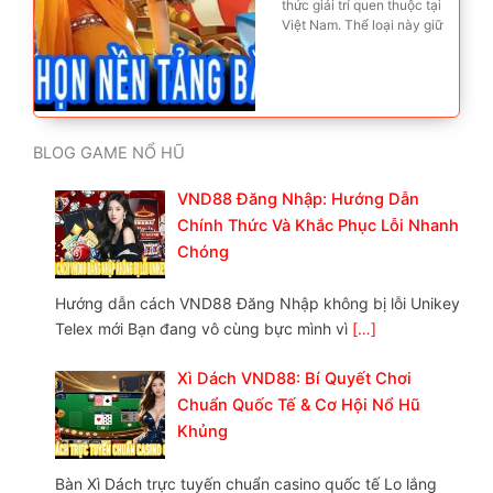
thức giải trí quen thuộc tại
Việt Nam. Thể loại này giữ
BLOG GAME NỔ HŨ
VND88 Đăng Nhập: Hướng Dẫn
Chính Thức Và Khắc Phục Lỗi Nhanh
Chóng
Hướng dẫn cách VND88 Đăng Nhập không bị lỗi Unikey
Telex mới Bạn đang vô cùng bực mình vì
[…]
Xì Dách VND88: Bí Quyết Chơi
Chuẩn Quốc Tế & Cơ Hội Nổ Hũ
Khủng
Bàn Xì Dách trực tuyến chuẩn casino quốc tế Lo lắng