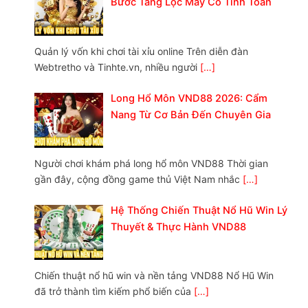
Bước Tăng Lộc May Có Tính Toán
Quản lý vốn khi chơi tài xỉu online Trên diễn đàn
Webtretho và Tinhte.vn, nhiều người
[…]
Long Hổ Môn VND88 2026: Cẩm
Nang Từ Cơ Bản Đến Chuyên Gia
Người chơi khám phá long hổ môn VND88 Thời gian
gần đây, cộng đồng game thủ Việt Nam nhắc
[…]
Hệ Thống Chiến Thuật Nổ Hũ Win Lý
Thuyết & Thực Hành VND88
Chiến thuật nổ hũ win và nền tảng VND88 Nổ Hũ Win
đã trở thành tìm kiếm phổ biến của
[…]