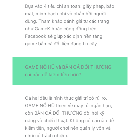
t
Dựa vào 4 tiêu chí an toàn: giấy phép, bảo
v
mật, minh bạch phí và phản hồi người
h
dùng. Tham khảo đánh giá từ các trang
p
như GameK hoặc cộng đồng trên
T
Facebook sẽ giúp xác định nền tảng
b
game bắn cá đổi tiền đáng tin cậy.
c
g
n
h
GAME NỔ HŨ và BẮN CÁ ĐỔI THƯỞNG
v
cái nào dễ kiếm tiền hơn?
g
b
t
Cả hai đều là hình thức giải trí có rủi ro.
t
GAME NỔ HŨ thiên về may rủi ngắn hạn,
[
còn BẮN CÁ ĐỔI THƯỞNG đòi hỏi kỹ
năng và chiến thuật. Không có cái nào dễ
kiếm tiền, người chơi nên quản lý vốn và
chơi có trách nhiệm.