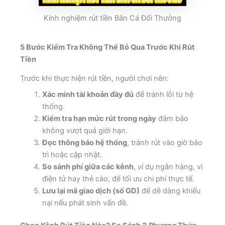
V
T
Kinh nghiệm rút tiền Bắn Cá Đổi Thưởng
g
g
5 Bước Kiểm Tra Không Thể Bỏ Qua Trước Khi Rút
đ
Tiền
c
đ
Trước khi thực hiện rút tiền, người chơi nên:
g
Xác minh tài khoản đầy đủ
để tránh lỗi từ hệ
t
thống.
V
Kiểm tra hạn mức rút trong ngày
đảm bảo
n
không vượt quá giới hạn.
[
Đọc thông báo hệ thống
, tránh rút vào giờ bảo
trì hoặc cập nhật.
So sánh phí giữa các kênh
, ví dụ ngân hàng, ví
điện tử hay thẻ cào, để tối ưu chi phí thực tế.
Lưu lại mã giao dịch (số GD)
để dễ dàng khiếu
nại nếu phát sinh vấn đề.
C
t