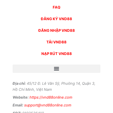
FAQ
ĐĂNG KÝ VND88
ĐĂNG NHẬP VND88
TẢI VND88
NẠP RÚT VND88
Địa chỉ:
45/12 Đ. Lê Văn Sỹ, Phường 14, Quận 3,
Hồ Chí Minh, Việt Nam
Website:
https://vnd88online.com
Email:
support@vnd88online.com