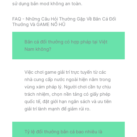
sử dụng bản mod không an toàn.
FAQ - Những Câu Hỏi Thường Gặp Về Bắn Cá Đổi
Thưởng Và GAME NỔ HŨ
C
Bắn cá đổi thưởng có hợp pháp tại Việt
l
Nam không?
c
V
w
Việc chơi game giải trí trực tuyến từ các
t
nhà cung cấp nước ngoài hiện nằm trong
g
vùng xám pháp lý. Người chơi cần tự chịu
n
trách nhiệm, chọn nền tảng có giấy phép
h
quốc tế, đặt giới hạn ngân sách và ưu tiên
Đ
giải trí lành mạnh để giảm rủi ro.
v
n
n
c
Tỷ lệ đổi thưởng bắn cá bao nhiêu là
V