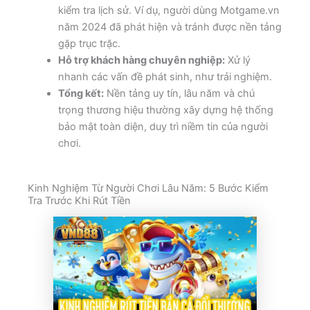
đ
kiểm tra lịch sử. Ví dụ, người dùng Motgame.vn
W
năm 2024 đã phát hiện và tránh được nền tảng
v
gặp trục trặc.
T
Hỗ trợ khách hàng chuyên nghiệp:
Xử lý
n
nhanh các vấn đề phát sinh, như trải nghiệm.
n
Tổng kết:
Nền tảng uy tín, lâu năm và chú
[
trọng thương hiệu thường xây dựng hệ thống
bảo mật toàn diện, duy trì niềm tin của người
chơi.
Kinh Nghiệm Từ Người Chơi Lâu Năm: 5 Bước Kiểm
Tra Trước Khi Rút Tiền
N
c
k
p
l
h
m