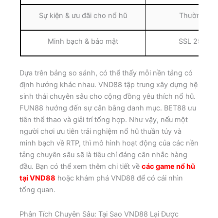
V
Sự kiện & ưu đãi cho nổ hũ
Thường xuyê
N
n
c
Minh bạch & bảo mật
SSL 256-bit
B
C
Dựa trên bảng so sánh, có thể thấy mỗi nền tảng có
L
định hướng khác nhau. VND88 tập trung xây dựng hệ
V
sinh thái chuyên sâu cho cộng đồng yêu thích nổ hũ.
t
FUN88 hướng đến sự cân bằng danh mục. BET88 ưu
[
tiên thể thao và giải trí tổng hợp. Như vậy, nếu một
người chơi ưu tiên trải nghiệm nổ hũ thuần túy và
minh bạch về RTP, thì mô hình hoạt động của các nền
tảng chuyên sâu sẽ là tiêu chí đáng cân nhắc hàng
đầu. Bạn có thể xem thêm chi tiết về
các game nổ hũ
G
tại VND88
hoặc khám phá VND88 để có cái nhìn
d
tổng quan.
b
c
Phân Tích Chuyên Sâu: Tại Sao VND88 Lại Được