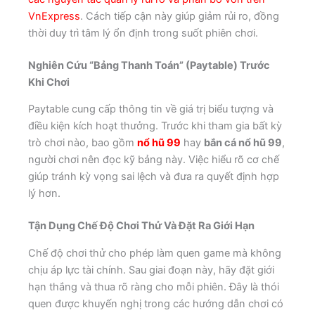
N
VnExpress
. Cách tiếp cận này giúp giảm rủi ro, đồng
n
c
thời duy trì tâm lý ổn định trong suốt phiên chơi.
t
[
Nghiên Cứu “Bảng Thanh Toán” (Paytable) Trước
Khi Chơi
Paytable cung cấp thông tin về giá trị biểu tượng và
điều kiện kích hoạt thưởng. Trước khi tham gia bất kỳ
trò chơi nào, bao gồm
nổ hũ 99
hay
bắn cá nổ hũ 99
,
người chơi nên đọc kỹ bảng này. Việc hiểu rõ cơ chế
Q
giúp tránh kỳ vọng sai lệch và đưa ra quyết định hợp
l
lý hơn.
v
k
Tận Dụng Chế Độ Chơi Thử Và Đặt Ra Giới Hạn
c
t
Chế độ chơi thử cho phép làm quen game mà không
x
chịu áp lực tài chính. Sau giai đoạn này, hãy đặt giới
o
hạn thắng và thua rõ ràng cho mỗi phiên. Đây là thói
T
quen được khuyến nghị trong các hướng dẫn chơi có
d