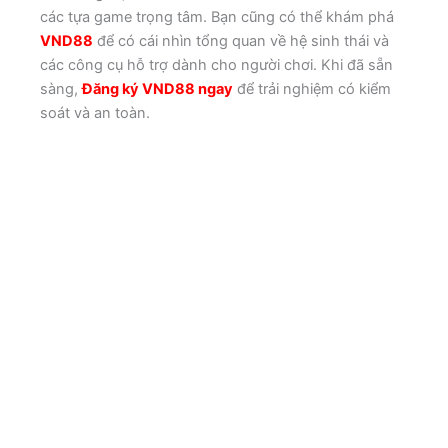
[
các tựa game trọng tâm. Bạn cũng có thể khám phá
VND88
để có cái nhìn tổng quan về hệ sinh thái và
các công cụ hỗ trợ dành cho người chơi. Khi đã sẵn
sàng,
Đăng ký VND88 ngay
để trải nghiệm có kiểm
soát và an toàn.
H
d
c
t
x
V
a
t
K
n
c
t
x
k