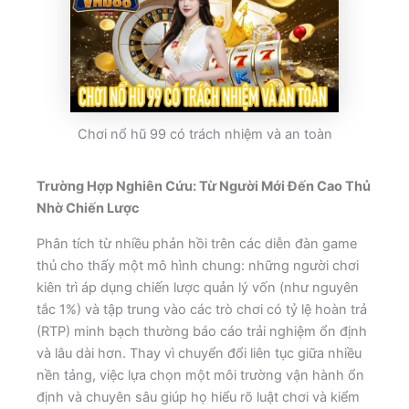
V
T
g
g
đ
c
đ
Chơi nổ hũ 99 có trách nhiệm và an toàn
g
t
Trường Hợp Nghiên Cứu: Từ Người Mới Đến Cao Thủ
V
Nhờ Chiến Lược
n
Phân tích từ nhiều phản hồi trên các diễn đàn game
[
thủ cho thấy một mô hình chung: những người chơi
kiên trì áp dụng chiến lược quản lý vốn (như nguyên
tắc 1%) và tập trung vào các trò chơi có tỷ lệ hoàn trả
(RTP) minh bạch thường báo cáo trải nghiệm ổn định
và lâu dài hơn. Thay vì chuyển đổi liên tục giữa nhiều
nền tảng, việc lựa chọn một môi trường vận hành ổn
C
định và chuyên sâu giúp họ hiểu rõ luật chơi và kiểm
t